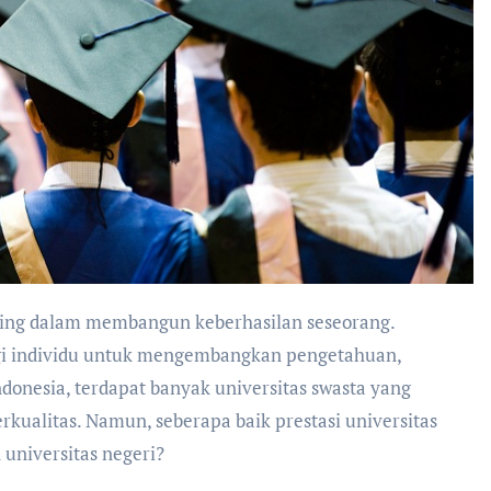
agi individu untuk mengembangkan pengetahuan,
onesia, terdapat banyak universitas swasta yang
kualitas. Namun, seberapa baik prestasi universitas
 universitas negeri?