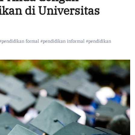
an di Universitas
#
pendidikan formal
#
pendidikan informal
#
pendidikan