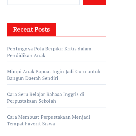
Recent Posts
Pentingnya Pola Berpikir Kritis dalam
Pendidikan Anak
Mimpi Anak Papua: Ingin Jadi Guru untuk
Bangun Daerah Sendiri
Cara Seru Belajar Bahasa Inggris di
Perpustakaan Sekolah
Cara Membuat Perpustakaan Menjadi
Tempat Favorit Siswa