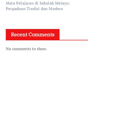
Mata Pelajaran di Sekolah Melayu:
Perpaduan Tradisi dan Modern
Recent Comments
No comments to show.