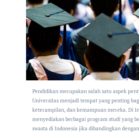
Pendidikan merupakan salah satu aspek penting dalam membangun keberhasilan seseorang.
Universitas menjadi tempat yang penting b
keterampilan, dan kemampuan mereka. Di Ind
menyediakan berbagai program studi yang ber
swasta di Indonesia jika dibandingkan dengan