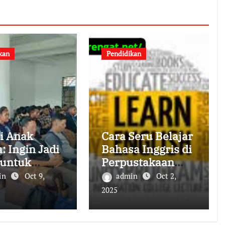
kan
Pendidikan
i Anak
Cara Seru Belajar
: Ingin Jadi
Bahasa Inggris di
 untuk
Perpustakaan
un Daerah
Sekolah
in
Oct 9,
admin
Oct 2,
ri
2025