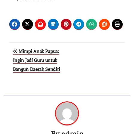
Post
Mimpi Anak Papua:
navigation
Ingin Jadi Guru untuk
Bangun Daerah Sendiri
By
admin