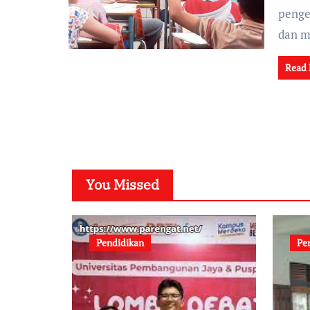
penge
dan m
Read
You Missed
Pendidikan
Pe