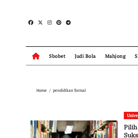
Skip
to
content
Sbobet
Judi Bola
Mahjong
S
Home
pendidikan formal
Unive
Pili
Suks