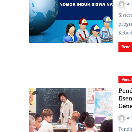
a
Sistem Nomor Induk Siswa Nasional (NISN) merupakan
progr
Kebud
Read
Pendi
Pend
Esen
Gene
a
Pendidikan adalah proses pembentukan dan