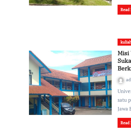
Read
kulia
Misi
Suka
Berk
a
Universitas Lingga Buana PGRI Sukabumi adalah salah
satu 
Jawa 
Read