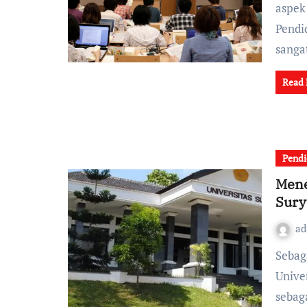
aspek
Pendi
sang
Read
Pendi
Mene
Sury
a
Sebagai salah satu perguruan tinggi ternama di Indonesia,
Unive
sebag