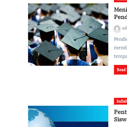
Meni
Pend
a
Pendidikan merupakan salah satu aspek penting dalam
memba
tempa
Read
kulia
Pent
Sisw