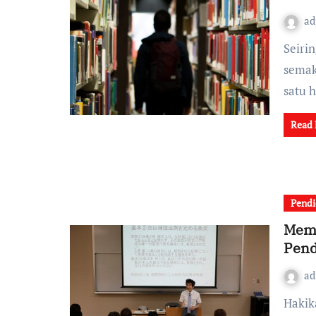
a
Seiring dengan perkembangan zaman dan teknologi yang
semak
satu 
Read
Pendi
Memb
Pend
a
Hakikat pendidikan kewarganegaraan adalah sebuah