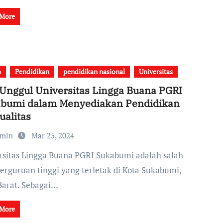
 More
h
Pendidikan
pendidikan nasional
Universitas
 Unggul Universitas Lingga Buana PGRI
bumi dalam Menyediakan Pendidikan
ualitas
dmin
Mar 25, 2024
perguruan tinggi yang terletak di Kota Sukabumi,
Barat. Sebagai…
 More