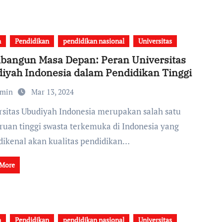
h
Pendidikan
pendidikan nasional
Universitas
angun Masa Depan: Peran Universitas
iyah Indonesia dalam Pendidikan Tinggi
dmin
Mar 13, 2024
ruan tinggi swasta terkemuka di Indonesia yang
 dikenal akan kualitas pendidikan…
 More
h
Pendidikan
pendidikan nasional
Universitas