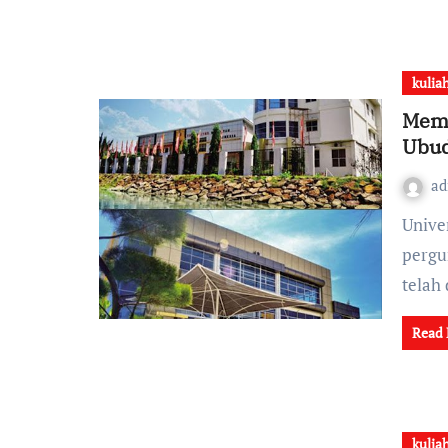
kulia
Memb
Ubud
a
Universitas Ubudiyah Indonesia merupakan salah satu
pergu
telah
Read
kulia